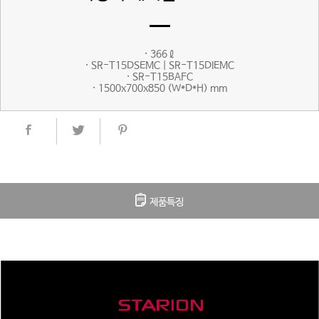
· 366ℓ
· SR-T15DSEMC | SR-T15DIEMC
· SR-T15BAFC
· 1500x700x850 (W*D*H) mm
제품특징