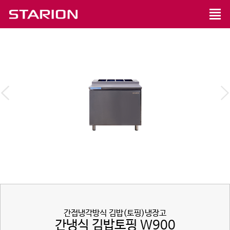
간접냉각방식 김밥(토핑)냉장고
간냉식 김밥토핑 W900