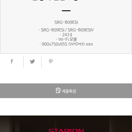
SRG-B09ESI
· SRG-B09ESI / SRG-B09ESIV
· 243ℓ
· Wi-Fi 모델
· 900x750x955 (W*D*H) mm
제품특징