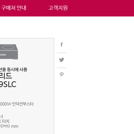
구매처 안내
고객지원
션을 동시에 사용
브리드
9SLC
,000W 인덕션부스터
버너
트 터치
W*D*H) mm