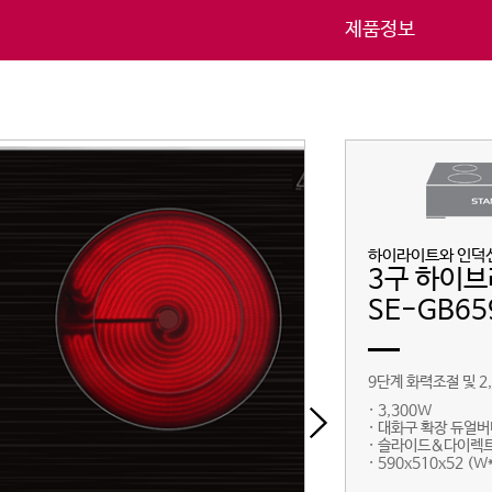
제품정보
하이라이트와 인덕
3구 하이
SE-GB65
9단계 화력조절 및 2
· 3,300W
· 대화구 확장 듀얼
· 슬라이드&다이렉
· 590x510x52 (